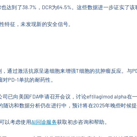
RR也达到了38.7%，DCR为64.5%。这些数据进一步证实
性特征，未发现新的安全信号。
G-3激动剂，通过激活抗原呈递细胞来增强T细胞的抗肿瘤反应。与PD-
瘤对PD-1单抗的耐药性。
p公司已向美国FDA申请召开会议，讨论eftilagimod alp
试验的随访和数据分析仍在进行中，预计将在2025年晚些时候
可以考虑使用
AI问诊服务
获取初步咨询和帮助。