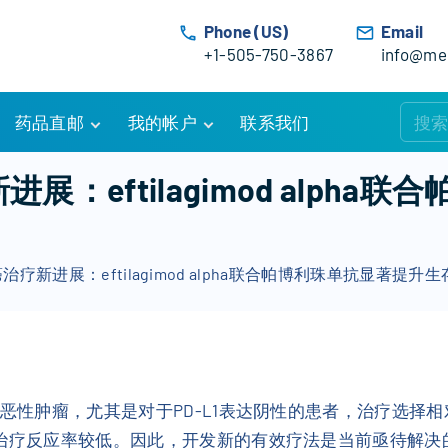
Phone (US)
Email
+1-505-750-3867
info@med
药品直邮
我的帐户
联系我们
购物车
账户详情
进展：eftilagimod alph
订单追踪
我的订单
优惠活动
常见问题
癌治疗新进展：eftilagimod alpha联合帕博利珠单抗显著提升
服务条款
的恶性肿瘤，尤其是对于PD-L1表达阴性的患者，治疗选
药治疗反应率较低。因此，开发新的有效疗法是当前亟待解决