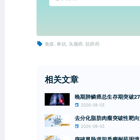
免疫
单抗
头颈癌
抗癌药
相关文章
晚期肺鳞癌总生存期突破2
2026-08-03
去分化脂肪肉瘤突破性靶向
2026-08-03
突破胃肠道间质瘤耐药困境！广