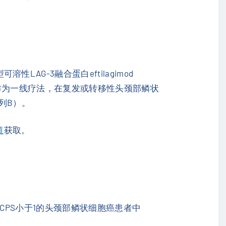
溶性LAG-3融合蛋白eftilagimod
ruda）作为一线疗法，在复发或转移性头颈部鳞状
列B）。
道
获取。
-L1 CPS小于1的头颈部鳞状细胞癌患者中
。