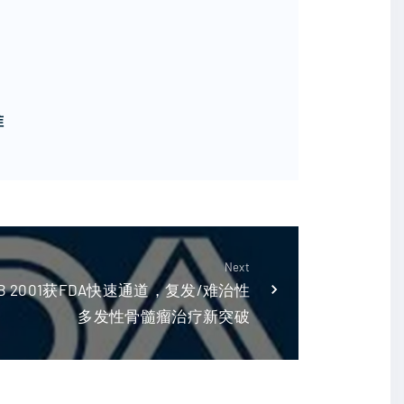
准
Next
ISB 2001获FDA快速通道，复发/难治性
多发性骨髓瘤治疗新突破