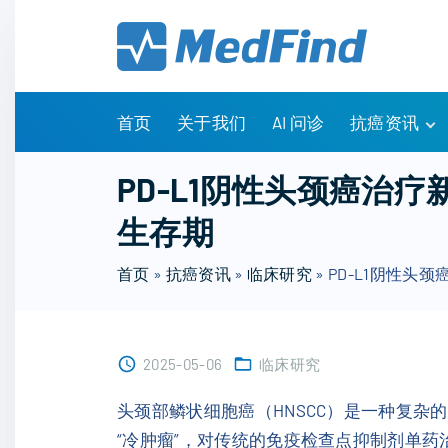
S
k
i
p
t
首页
关于我们
AI 问诊
抗癌资讯
o
c
有问有答
PD-L1阴性头颈癌治疗新
o
诊疗指南
生存期
n
药物信息
t
医改政策
首页
»
抗癌资讯
»
临床研究
»
PD-L1阴性头颈
e
知识科普
n
临床研究
t
NCCN指南
2025-05-06
临床研究
头颈部鳞状细胞癌（HNSCC）是一种复杂
“冷肿瘤”，对传统的免疫检查点抑制剂单