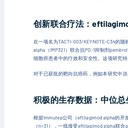
创新联合疗法：eftilagimod
在一项名为TACTI-003/KEYNOTE-C34
alpha（IMP321）联合抗PD-1抑制剂p
细胞癌患者中的疗效和安全性。这项研究特别
对于已获批的靶向抗癌药，例如本研究中涉及的pemb
积极的生存数据：中位总生
根据Immutep公司（eftilagimod a
（n=31），一线接受eftilagimod alph