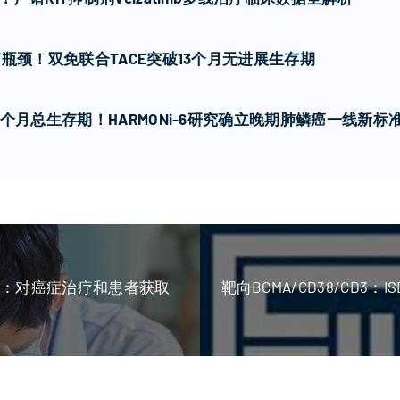
瓶颈！双免联合TACE突破13个月无进展生存期
个月总生存期！HARMONi-6研究确立晚期肺鳞癌一线新标
升：对癌症治疗和患者获取
靶向BCMA/CD38/CD3：