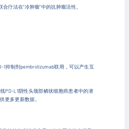
了该联合疗法在“冷肿瘤”中的抗肿瘤活性。
1抑制剂pembrolizumab联用，可以产生互
ha在一线PD-L1阴性头颈部鳞状细胞癌患者中的潜
提供更多更新数据。