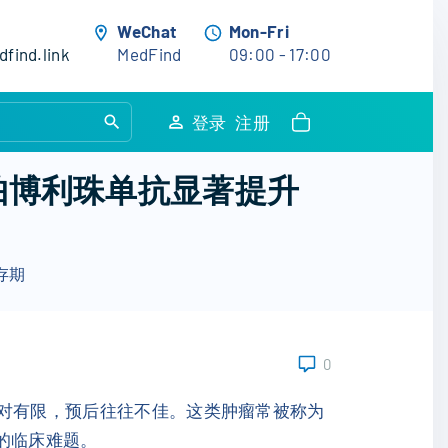
WeChat
Mon-Fri
find.link
MedFind
09:00 - 17:00
S
登录
注册
e
a
a联合帕博利珠单抗显著提升
r
c
h
生存期
f
o
r
:
0
择相对有限，预后往往不佳。这类肿瘤常被称为
的临床难题。