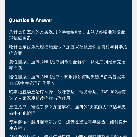
Question & Answer
为什么你查到的方案没用？学会这6招，让AI助你精准对接全
球抗癌资讯
吃什么东西杀死癌细胞最快？深度揭秘抗癌饮食真相与科学治
疗方案
急性髓系白血病(AML)治疗副作用全解析：从化疗到维奈克拉
靶向药
慢性髓系白血病(CML)治疗：药剂师如何助您选择伊马替尼等
TKI药物并管理副作用？
晚期结直肠癌治疗抉择：呋喹替尼、瑞戈非尼、TAS-102如何
选？专家深度解读疗效与副作用
癌症治疗，谁说了算？深度解析肿瘤科的“决策能力”评估与患
者中心化护理
专家解读：脑肿瘤靠新疗法，遗传性癌症靠早筛查，如何提升
生存率？
AI赋能癌症治疗：告别信息焦虑，为非小细胞肺癌患者解读最