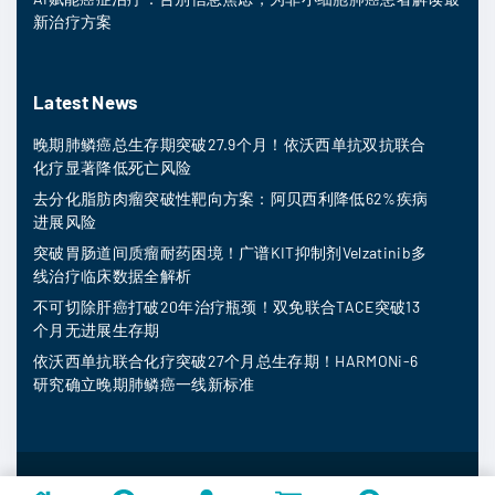
新治疗方案
Latest News
晚期肺鳞癌总生存期突破27.9个月！依沃西单抗双抗联合
化疗显著降低死亡风险
去分化脂肪肉瘤突破性靶向方案：阿贝西利降低62%疾病
进展风险
突破胃肠道间质瘤耐药困境！广谱KIT抑制剂Velzatinib多
线治疗临床数据全解析
不可切除肝癌打破20年治疗瓶颈！双免联合TACE突破13
个月无进展生存期
依沃西单抗联合化疗突破27个月总生存期！HARMONi-6
研究确立晚期肺鳞癌一线新标准
MedFind ©
2026