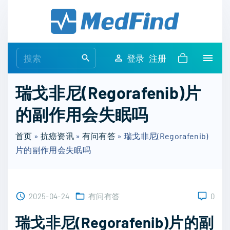
S
k
i
p
S
登录
注册
t
e
o
a
瑞戈非尼(Regorafenib)片
c
r
o
的副作用会失眠吗
c
n
h
t
首页
»
抗癌资讯
»
有问有答
»
瑞戈非尼(Regorafenib)
f
e
片的副作用会失眠吗
o
n
r
t
:
2025-04-24
有问有答
0
瑞戈非尼(Regorafenib)片的副