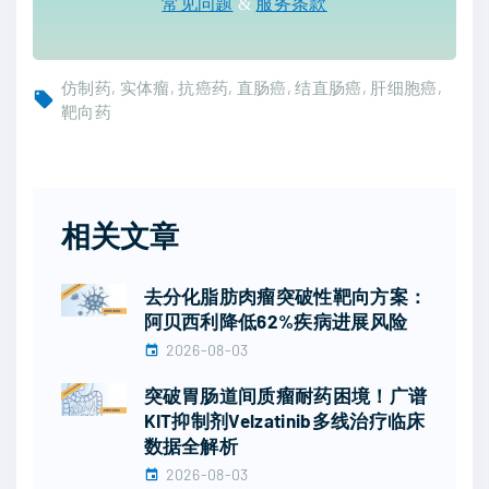
常见问题
&
服务条款
仿制药
实体瘤
抗癌药
直肠癌
结直肠癌
肝细胞癌
靶向药
相关文章
去分化脂肪肉瘤突破性靶向方案：
阿贝西利降低62%疾病进展风险
2026-08-03
突破胃肠道间质瘤耐药困境！广谱
KIT抑制剂Velzatinib多线治疗临床
数据全解析
2026-08-03