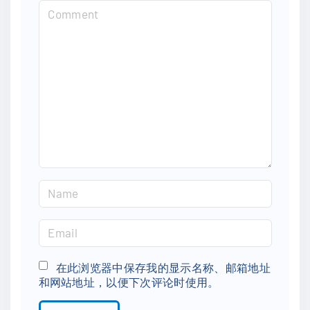
C
o
m
m
e
n
t
N
a
m
E
e
m
*
a
在此浏览器中保存我的显示名称、邮箱地址
和网站地址，以便下次评论时使用。
i
l