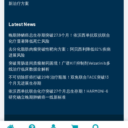
新治疗方案
Latest News
晚期肺鳞癌总生存期突破27.9个月！依沃西单抗双抗联合
化疗显著降低死亡风险
去分化脂肪肉瘤突破性靶向方案：阿贝西利降低62%疾病
进展风险
突破胃肠道间质瘤耐药困境！广谱KIT抑制剂Velzatinib多
线治疗临床数据全解析
不可切除肝癌打破20年治疗瓶颈！双免联合TACE突破13
个月无进展生存期
依沃西单抗联合化疗突破27个月总生存期！HARMONi-6
研究确立晚期肺鳞癌一线新标准
MedFind ©
2026