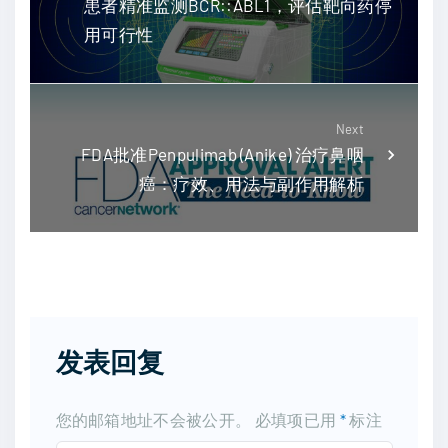
患者精准监测BCR::ABL1，评估靶向药停
用可行性
Next
FDA批准Penpulimab (Anike) 治疗鼻咽
癌：疗效、用法与副作用解析
发表回复
您的邮箱地址不会被公开。
必填项已用
*
标注