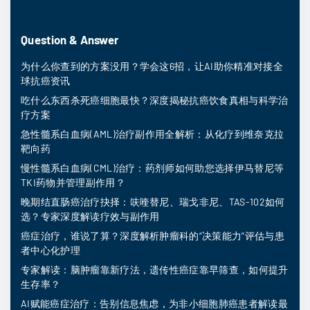
Question & Answer
为什么你查到的方案没用？学会这6招，让AI助你精准对接全
球抗癌资讯
吃什么东西杀死癌细胞最快？深度揭秘抗癌饮食真相与科学治
疗方案
急性髓系白血病(AML)治疗副作用全解析：从化疗到维奈克拉
靶向药
慢性髓系白血病(CML)治疗：药剂师如何助您选择伊马替尼等
TKI药物并管理副作用？
晚期结直肠癌治疗抉择：呋喹替尼、瑞戈非尼、TAS-102如何
选？专家深度解读疗效与副作用
癌症治疗，谁说了算？深度解析肿瘤科的“决策能力”评估与患
者中心化护理
专家解读：脑肿瘤靠新疗法，遗传性癌症靠早筛查，如何提升
生存率？
AI赋能癌症治疗：告别信息焦虑，为非小细胞肺癌患者解读最