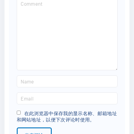
C
o
m
m
e
n
t
N
a
m
E
e
m
*
a
在此浏览器中保存我的显示名称、邮箱地址
和网站地址，以便下次评论时使用。
i
l