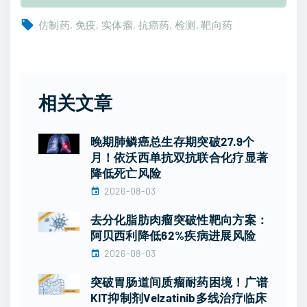
仿制药
免疫
实体瘤
抗癌药
检测
靶向药
相关文章
晚期肺鳞癌总生存期突破27.9个
月！依沃西单抗双抗联合化疗显著
降低死亡风险
2026-08-03
去分化脂肪肉瘤突破性靶向方案：
阿贝西利降低62%疾病进展风险
2026-08-03
突破胃肠道间质瘤耐药困境！广谱
KIT抑制剂Velzatinib多线治疗临床