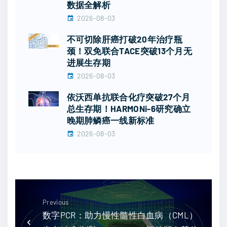
数据全解析
2026-08-03
不可切除肝癌打破20年治疗瓶
颈！双免联合TACE突破13个月无
进展生存期
2026-08-03
依沃西单抗联合化疗突破27个月
总生存期！HARMONi-6研究确立
晚期肺鳞癌一线新标准
2026-08-03
Previous
数字PCR：助力慢性髓性白血病（CML）