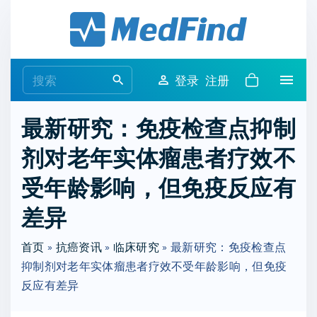
S
k
i
p
S
登录
注册
t
e
o
a
最新研究：免疫检查点抑制
c
r
o
剂对老年实体瘤患者疗效不
c
n
h
受年龄影响，但免疫反应有
t
f
e
o
差异
n
r
t
首页
»
抗癌资讯
»
临床研究
:
»
最新研究：免疫检查点
抑制剂对老年实体瘤患者疗效不受年龄影响，但免疫
反应有差异