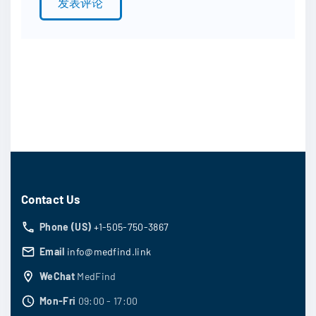
*
Contact Us
Phone (US)
+1-505-750-3867
Email
info@medfind.link
WeChat
MedFind
Mon-Fri
09:00 - 17:00