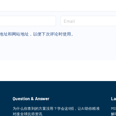
E
m
a
地址和网站地址，以便下次评论时使用。
i
l
*
Question & Answer
La
为什么你查到的方案没用？学会这6招，让AI助你精准
M
对接全球抗癌资讯
解