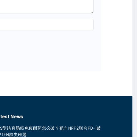
test News
SS型结直肠癌免疫耐药怎么破？靶向NRF2联合PD-1破
PTEN缺失难题