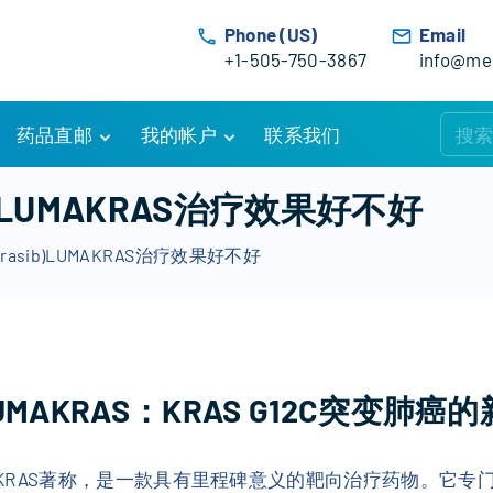
Phone (US)
Email
+1-505-750-3867
info@med
药品直邮
我的帐户
联系我们
购物车
账户详情
b)LUMAKRAS治疗效果好不好
订单追踪
我的订单
rasib)LUMAKRAS治疗效果好不好
优惠活动
常见问题
服务条款
 LUMAKRAS：KRAS G12C突变肺癌
UMAKRAS著称，是一款具有里程碑意义的靶向治疗药物。它专门