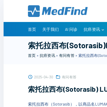
S
k
i
p
t
首页
关于我们
AI 问诊
抗癌资讯
o
c
有问有答
索托拉西布(Sotorasi
o
诊疗指南
n
首页
»
抗癌资讯
»
有问有答
»
索托拉西布(Soto
药物信息
t
医改政策
e
知识科普
n
临床研究
2025-04-30
有问有答
t
NCCN指南
索托拉西布(Sotorasib)
索托拉西布（Sotorasib），以商品名L