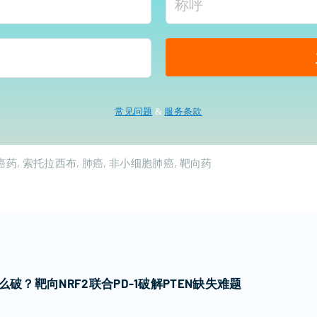
常见问题
&
服务条款
癌药
索托拉西布
肺癌
非小细胞肺癌
靶向药
破？靶向NRF2联合PD-1破解PTEN缺失难题