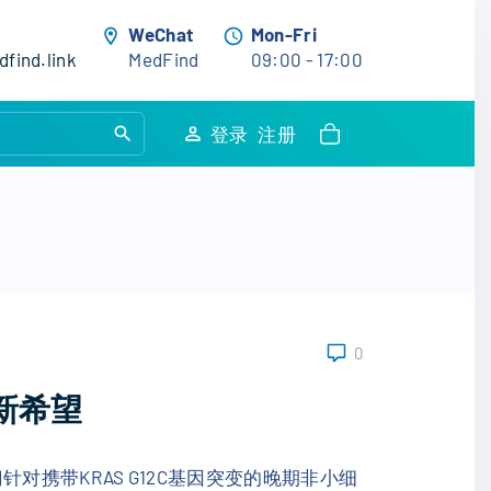
WeChat
Mon-Fri
find.link
MedFind
09:00 - 17:00
S
登录
注册
e
a
r
c
h
f
o
0
r
:
的新希望
针对携带KRAS G12C基因突变的晚期非小细