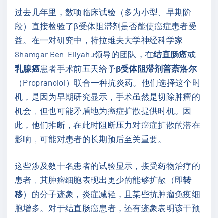
过去几年里，数项临床试验（多为小型、早期阶
段）直接检验了β受体阻滞剂是否能使癌症患者受
益。在一对研究中，特拉维夫大学神经科学家
Shamgar Ben-Eliyahu领导的团队，在
结直肠癌
或
乳腺癌
患者手术前五天给予
β受体阻滞剂普萘洛尔
（Propranolol）联合一种抗炎药。他们选择这个时
机，是因为早期研究显示，手术虽然是切除肿瘤的
机会，但也可能矛盾地为癌症扩散提供时机。因
此，他们推断，在此时阻断压力对癌症扩散的潜在
影响，可能对患者的长期预后至关重要。
这些涉及数十名患者的试验显示，接受药物治疗的
患者，其肿瘤细胞表现出更少的能够扩散（即
转
移
）的分子迹象，炎症减轻，且某些抗肿瘤免疫细
胞增多。对于结直肠癌患者，还有迹象表明该干预