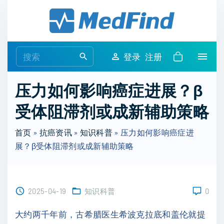
S
k
i
p
S
登录
注册
t
e
o
a
压力如何影响癌症进展？β
c
r
o
受体阻滞剂或成新辅助策略
c
n
h
t
首页
»
抗癌资讯
»
知识科普
»
压力如何影响癌症进
f
e
展？β受体阻滞剂或成新辅助策略
o
n
r
t
:
2025-04-19
知识科普
0
大约两千年前，古希腊医生希波克拉底和盖伦就提