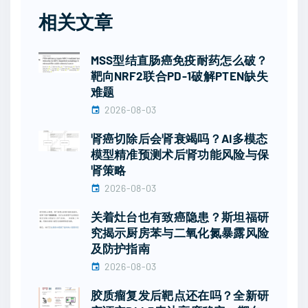
相关文章
MSS型结直肠癌免疫耐药怎么破？
靶向NRF2联合PD-1破解PTEN缺失
难题
2026-08-03
肾癌切除后会肾衰竭吗？AI多模态
模型精准预测术后肾功能风险与保
肾策略
2026-08-03
关着灶台也有致癌隐患？斯坦福研
究揭示厨房苯与二氧化氮暴露风险
及防护指南
2026-08-03
胶质瘤复发后靶点还在吗？全新研