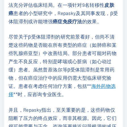
法充分评估临床结局。在一项针对9名转移性
皮肤
癌
患者的小型研究中，Repasky及其同事发现，β受
体阻滞剂或许能增强
癌症免疫疗法
的效果。
尽管关于β受体阻滞剂的研究前景看好，但尚不清
楚这些药物是否能在所有类型的癌症（如肺癌和某
些乳腺癌亚型）中改善结局。部分患者可能对药物
产生不良反应，特别是哮喘或心脏病（如心动过
缓）患者。虽然普萘洛尔等β受体阻滞剂是常用药
物，但在癌症治疗中的应用仍需大型临床研究验
证。患者在考虑任何治疗方案，包括**
海外药物选
择
**时，应咨询专业医生。
并且，Repasky指出，至关重要的是，这些药物仅
阻断了压力的终点效应，而非其根源。因此，它们
很可能需要与正念、咨询等更接近问题根源的减压