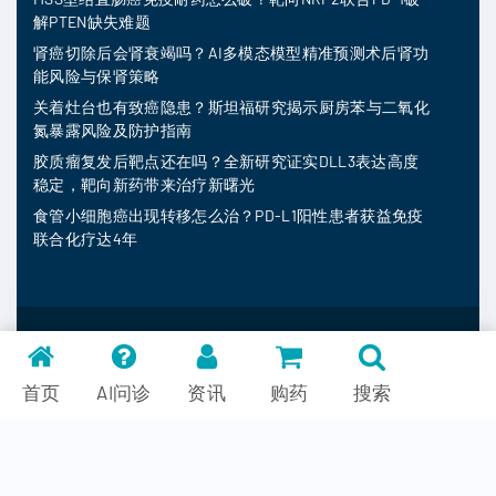
解PTEN缺失难题
肾癌切除后会肾衰竭吗？AI多模态模型精准预测术后肾功
能风险与保肾策略
关着灶台也有致癌隐患？斯坦福研究揭示厨房苯与二氧化
氮暴露风险及防护指南
胶质瘤复发后靶点还在吗？全新研究证实DLL3表达高度
稳定，靶向新药带来治疗新曙光
食管小细胞癌出现转移怎么治？PD-L1阳性患者获益免疫
联合化疗达4年
MedFind ©
2026
常见问题
首页
AI问诊
资讯
购药
搜索