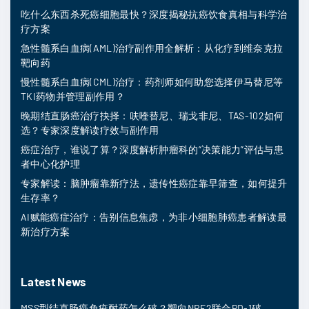
吃什么东西杀死癌细胞最快？深度揭秘抗癌饮食真相与科学治
疗方案
急性髓系白血病(AML)治疗副作用全解析：从化疗到维奈克拉
靶向药
慢性髓系白血病(CML)治疗：药剂师如何助您选择伊马替尼等
TKI药物并管理副作用？
晚期结直肠癌治疗抉择：呋喹替尼、瑞戈非尼、TAS-102如何
选？专家深度解读疗效与副作用
癌症治疗，谁说了算？深度解析肿瘤科的“决策能力”评估与患
者中心化护理
专家解读：脑肿瘤靠新疗法，遗传性癌症靠早筛查，如何提升
生存率？
AI赋能癌症治疗：告别信息焦虑，为非小细胞肺癌患者解读最
新治疗方案
Latest News
MSS型结直肠癌免疫耐药怎么破？靶向NRF2联合PD-1破