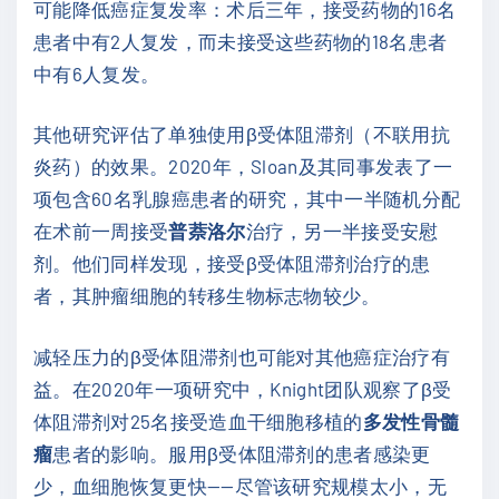
可能降低癌症复发率：术后三年，接受药物的16名
患者中有2人复发，而未接受这些药物的18名患者
中有6人复发。
其他研究评估了单独使用β受体阻滞剂（不联用抗
炎药）的效果。2020年，Sloan及其同事发表了一
项包含60名乳腺癌患者的研究，其中一半随机分配
在术前一周接受
普萘洛尔
治疗，另一半接受安慰
剂。他们同样发现，接受β受体阻滞剂治疗的患
者，其肿瘤细胞的转移生物标志物较少。
减轻压力的β受体阻滞剂也可能对其他癌症治疗有
益。在2020年一项研究中，Knight团队观察了β受
体阻滞剂对25名接受造血干细胞移植的
多发性骨髓
瘤
患者的影响。服用β受体阻滞剂的患者感染更
少，血细胞恢复更快——尽管该研究规模太小，无