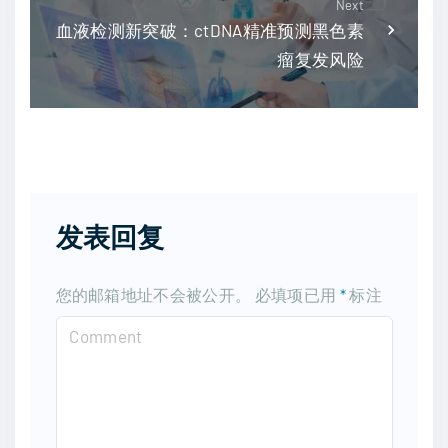
Next
血液检测新突破：ctDNA精准预测黑色素
瘤复发风险
发表回复
您的邮箱地址不会被公开。
必填项已用
*
标注
C
o
m
m
e