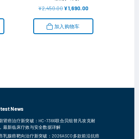
5.00
当
原
当
¥
2,450.00
¥
1,690.00
&sol; 5
前
价
前
价
为
价
格
：
格
加入购物车
为
¥
为
：
2
：
¥
,
¥
7
4
1
,
5
,
6
0
6
6
.
9
4
0
0
.
0
.
0
。
0
0
0
。
。
test News
期肾癌治疗新突破：HC-7366联合贝组替凡攻克耐
，最新临床疗效与安全数据详解
癌乳腺癌靶向治疗新突破：2026ASCO多款前沿抗癌