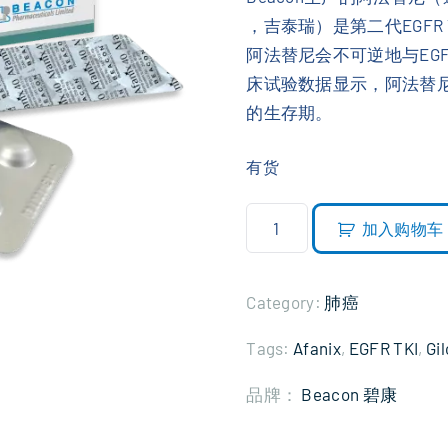
，吉泰瑞）是第二代EGFR 
¥
为
阿法替尼会不可逆地与EGF
2
：
床试验数据显示，阿法替尼
,
¥
的生存期。
5
2
7
,
有货
0
3
.
5
阿
加入购物车
0
0
法
0
.
替
。
0
尼
Category:
肺癌
0
吉
。
Tags:
Afanix
,
EGFR TKI
,
Gil
泰
瑞
品牌：
Beacon 碧康
(
B