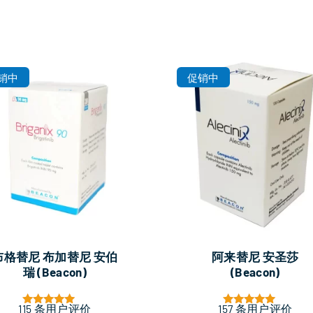
销中
促销中
布格替尼 布加替尼 安伯
阿来替尼 安圣莎
瑞 (Beacon)
(Beacon)
115
条用户评价
157
条用户评价
评分
评分