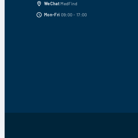
面
WeChat
MedFind
上
Mon-Fri
09:00 - 17:00
选
择
这
些
选
项