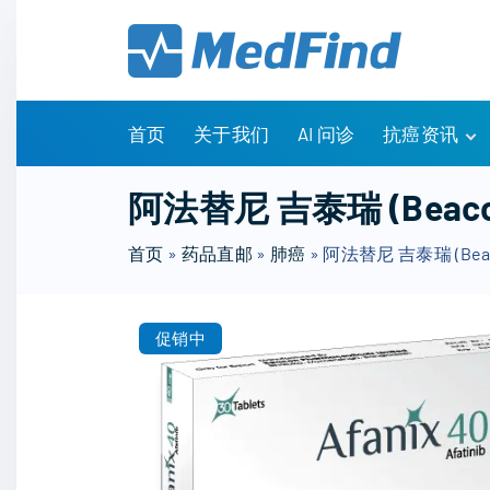
S
k
i
p
t
首页
关于我们
AI 问诊
抗癌资讯
o
c
有问有答
阿法替尼 吉泰瑞 (Beaco
o
诊疗指南
n
首页
»
药品直邮
»
肺癌
»
阿法替尼 吉泰瑞 (Beac
药物信息
t
医改政策
e
知识科普
n
促销中
临床研究
t
NCCN指南