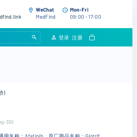
WeChat
Mon-Fri
find.link
MedFind
09:00 - 17:00
S
登录
注册
e
a
r
c
h
f
价)
o
户进行了评价
r
:
mg-30t
名称：Afatinib，原厂商品名称：Giotrif