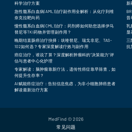
面
科学治疗方案
新
上
急性髓系白血病(AML)治疗副作用全解析：从化疗到维
B
奈克拉靶向药
昔
选
慢性髓系白血病(CML)治疗：药剂师如何助您选择伊马
乳
择
替尼等TKI药物并管理副作用？
显
这
晚期结直肠癌治疗抉择：呋喹替尼、瑞戈非尼、TAS-
三
些
102如何选？专家深度解读疗效与副作用
抗
选
癌症治疗，谁说了算？深度解析肿瘤科的“决策能力”评
估与患者中心化护理
项
专家解读：脑肿瘤靠新疗法，遗传性癌症靠早筛查，如
何提升生存率？
AI赋能癌症治疗：告别信息焦虑，为非小细胞肺癌患者
解读最新治疗方案
MedFind ©
2026
常见问题