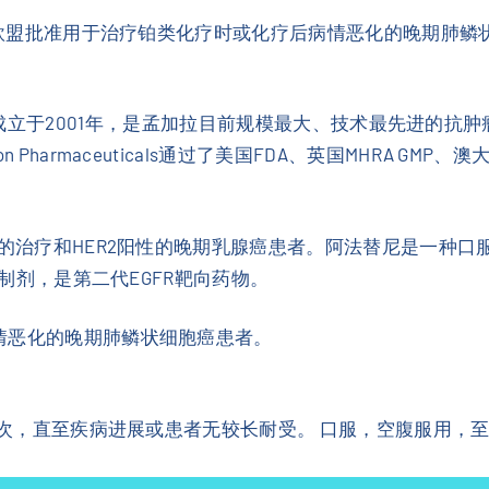
A和欧盟批准用于治疗铂类化疗时或化疗后病情恶化的晚期肺鳞
s（碧康制药）成立于2001年，是孟加拉目前规模最大、技术最先
harmaceuticals通过了美国FDA、英国MHRA GMP、
的治疗和HER2阳性的晚期乳腺癌患者。阿法替尼是一种口服
抑制剂，是第二代EGFR靶向药物。
情恶化的晚期肺鳞状细胞癌患者。
天1次，直至疾病进展或患者无较长耐受。 口服，空腹服用，