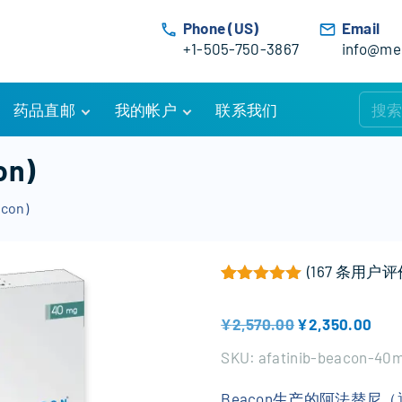
Phone (US)
Email
+1-505-750-3867
info@med
药品直邮
我的帐户
联系我们
购物车
账户详情
n)
订单追踪
我的订单
on)
优惠活动
常见问题
服务条款
(
167
条用户评
评级
166
5.00
/ 5，已有
位客
原
当
¥
2,570.00
¥
2,350.00
价
前
SKU:
afatinib-beacon-40
为
价
Beacon生产的阿法替尼（通用
：
格