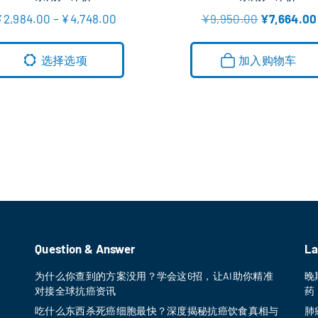
5.00
5.00
价
原
¥
2,984.00
–
¥
4,748.00
¥
9,950.00
¥
7,664.00
&sol; 5
&sol; 5
格
价
本
范
为
围
：
产
选择选项
加入购物车
：
¥
品
¥
9
2
,
有
,
9
9
5
多
8
0
种
4
.
.
0
变
0
0
0
。
体
至
¥
。
4
可
,
7
在
4
Question & Answer
La
8
产
.
为什么你查到的方案没用？学会这6招，让AI助你精准
晚
品
0
对接全球抗癌资讯
药
0
页
吃什么东西杀死癌细胞最快？深度揭秘抗癌饮食真相与
肺