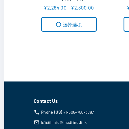
5.00
价
¥
2,264.00
–
¥
2,300.00
&sol; 5
格
本
范
围
产
选择选项
：
品
¥
2
有
,
2
多
6
种
4
.
变
0
0
体
至
¥
。
2
可
,
3
在
0
Contact Us
0
产
.
Phone (US)
+1-505-750-3867
品
0
0
页
Email
info@medfind.link