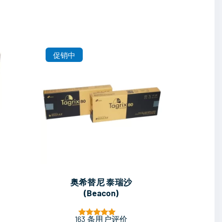
促销中
奥希替尼 泰瑞沙
(Beacon)
163
条用户评价
评分