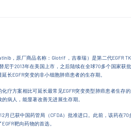
e
a
c
o
n
)
数
inib，原厂商品名称：Giotrif ，吉泰瑞）是第二代EGFR 
量
替尼于2013年在美国上市，之后陆续在全球70多个国家获
延长EGFR突变的非小细胞肺癌患者的生存期。
疗方案相比可延长最常见EGFR突变类型肺癌患者生存的TK
败的病人，能显著改善无进展生存期。
年2月已获中国药管局（CFDA）批准进口。此前，该药在70
EGFR靶向药物的首选。