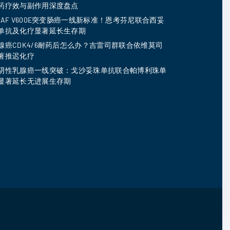
药疗效与副作用深度盘点
RAF V600E突变肠癌一线新标准！恩考芬尼联合西妥
单抗及化疗显著延长生存期
腺癌CDK4/6耐药后怎么办？吉雷司群联合依维莫司
著推迟化疗
阴性乳腺癌一线突破：戈沙妥珠单抗联合帕博利珠单
显著延长无进展生存期