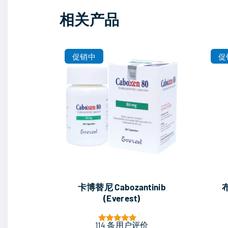
相关产品
促销中
促
卡博替尼 Cabozantinib
(Everest)
114
条用户评价
评分